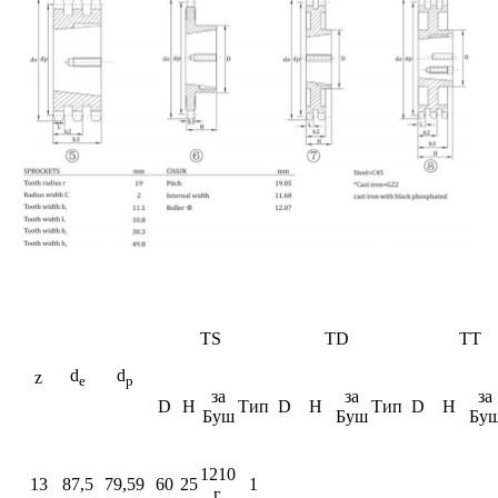
TS
TD
TT
d
d
z
e
p
за
за
за
D
H
Тип
D
H
Тип
D
H
Буш
Буш
Бу
1210
13
87,5
79,59
60
25
1
г.