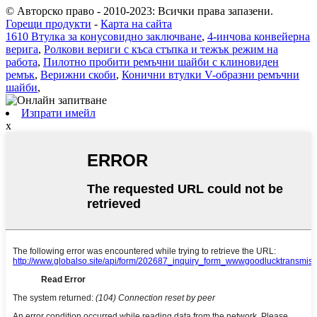
© Авторско право - 2010-2023: Всички права запазени.
Горещи продукти
-
Карта на сайта
1610 Втулка за конусовидно заключване
,
4-инчова конвейерна
верига
,
Ролкови вериги с къса стъпка и тежък режим на
работа
,
Пилотно пробити ремъчни шайби с клиновиден
ремък
,
Верижни скоби
,
Конични втулки V-образни ремъчни
шайби
,
Изпрати имейл
x