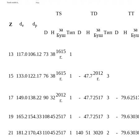
TS
TD
TT
d
d
Z
e
p
за
за
за
D
H
Тип
D
H
Тип
D
H
Буш
Буш
Бу
1615
13
117.0
106.12
73
38
1
г.
1615
2012
15
133.0
122.17
76
38
1
-
47.7
3
г.
г.
2012
17
149.0
138.22
90
32
1
-
47.7
2517
3
-
79.6
251
г.
19
165.2
154.33
108
45
2517
1
-
47.7
2517
3
-
79.6
303
21
181.2
170,43
110
45
2517
1
140
51
3020
2
-
79.6
303