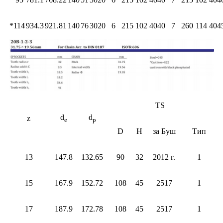
*114
934.3
921.81
140
76
3020
6
215
102
4040
7
260
114
404
TS
d
d
z
e
p
D
H
за Буш
Тип
13
147.8
132.65
90
32
2012 г.
1
15
167.9
152.72
108
45
2517
1
17
187.9
172.78
108
45
2517
1