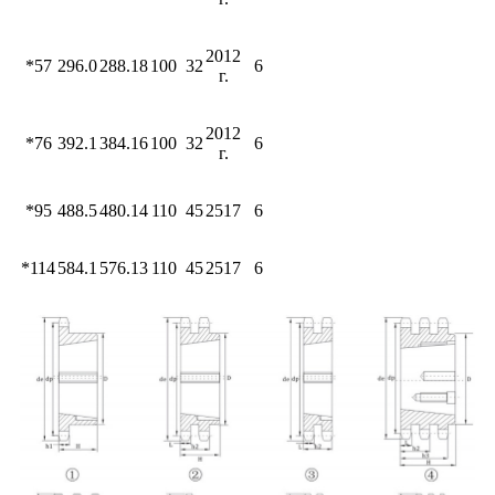
2012
*57
296.0
288.18
100
32
6
г.
2012
*76
392.1
384.16
100
32
6
г.
*95
488.5
480.14
110
45
2517
6
*114
584.1
576.13
110
45
2517
6