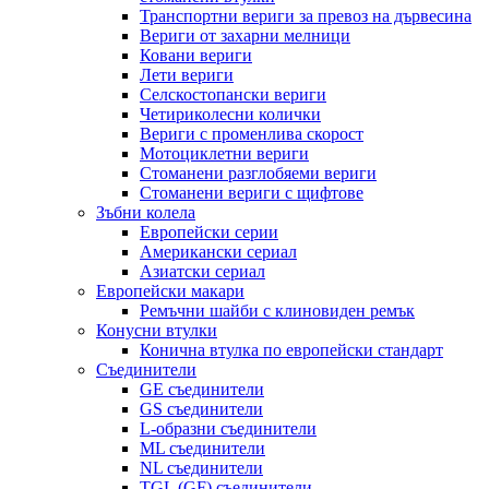
Транспортни вериги за превоз на дървесина
Вериги от захарни мелници
Ковани вериги
Лети вериги
Селскостопански вериги
Четириколесни колички
Вериги с променлива скорост
Мотоциклетни вериги
Стоманени разглобяеми вериги
Стоманени вериги с щифтове
Зъбни колела
Европейски серии
Американски сериал
Азиатски сериал
Европейски макари
Ремъчни шайби с клиновиден ремък
Конусни втулки
Конична втулка по европейски стандарт
Съединители
GE съединители
GS съединители
L-образни съединители
ML съединители
NL съединители
TGL (GF) съединители