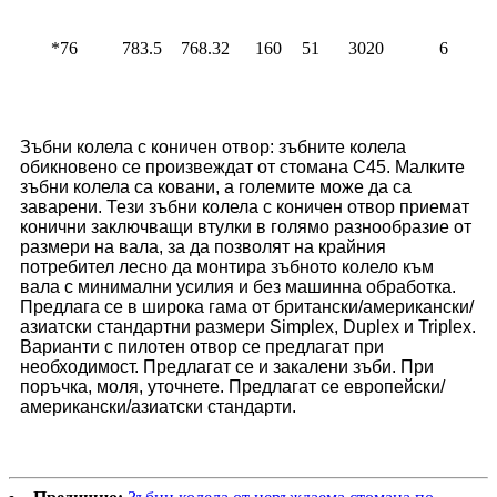
*76
783.5
768.32
160
51
3020
6
Зъбни колела с коничен отвор: зъбните колела
обикновено се произвеждат от стомана C45. Малките
зъбни колела са ковани, а големите може да са
заварени. Тези зъбни колела с коничен отвор приемат
конични заключващи втулки в голямо разнообразие от
размери на вала, за да позволят на крайния
потребител лесно да монтира зъбното колело към
вала с минимални усилия и без машинна обработка.
Предлага се в широка гама от британски/американски/
азиатски стандартни размери Simplex, Duplex и Triplex.
Варианти с пилотен отвор се предлагат при
необходимост. Предлагат се и закалени зъби. При
поръчка, моля, уточнете. Предлагат се европейски/
американски/азиатски стандарти.