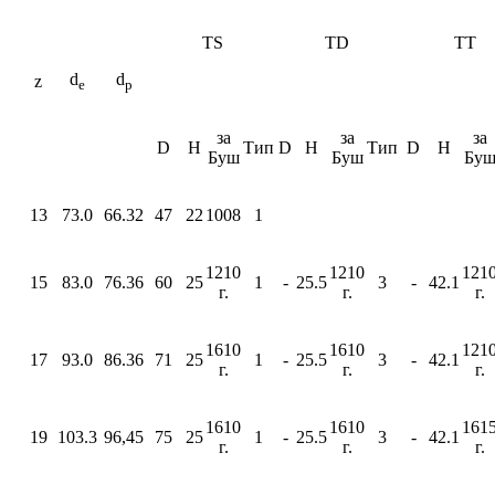
TS
TD
TT
d
d
z
e
p
за
за
за
D
H
Тип
D
H
Тип
D
H
Буш
Буш
Бу
13
73.0
66.32
47
22
1008
1
1210
1210
121
15
83.0
76.36
60
25
1
-
25.5
3
-
42.1
г.
г.
г.
1610
1610
121
17
93.0
86.36
71
25
1
-
25.5
3
-
42.1
г.
г.
г.
1610
1610
161
19
103.3
96,45
75
25
1
-
25.5
3
-
42.1
г.
г.
г.