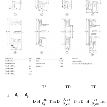
TS
TD
TT
d
d
z
e
p
за
Х за
за
D
H
Тип
D
Тип
D
H
Тип
Буш
Буш
Буш