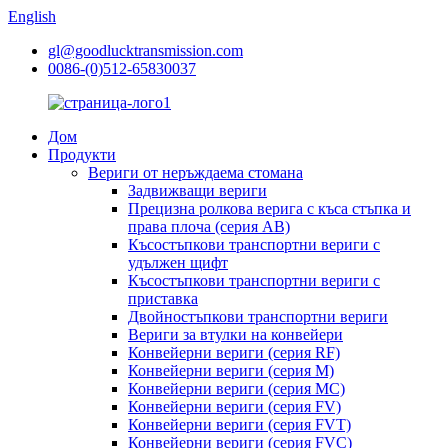
English
gl@goodlucktransmission.com
0086-(0)512-65830037
Дом
Продукти
Вериги от неръждаема стомана
Задвижващи вериги
Прецизна ролкова верига с къса стъпка и
права плоча (серия AB)
Късостъпкови транспортни вериги с
удължен щифт
Късостъпкови транспортни вериги с
приставка
Двойностъпкови транспортни вериги
Вериги за втулки на конвейери
Конвейерни вериги (серия RF)
Конвейерни вериги (серия M)
Конвейерни вериги (серия MC)
Конвейерни вериги (серия FV)
Конвейерни вериги (серия FVT)
Конвейерни вериги (серия FVC)