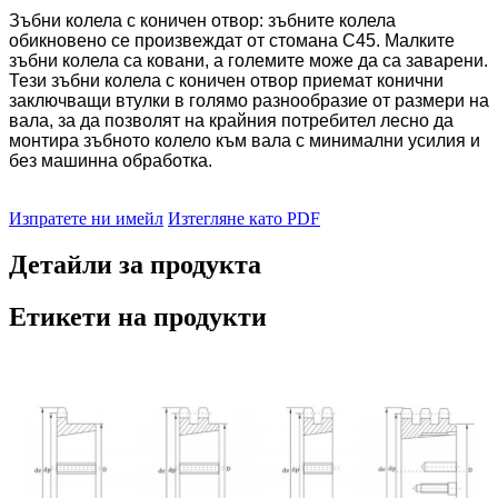
Зъбни колела с коничен отвор: зъбните колела
обикновено се произвеждат от стомана C45. Малките
зъбни колела са ковани, а големите може да са заварени.
Тези зъбни колела с коничен отвор приемат конични
заключващи втулки в голямо разнообразие от размери на
вала, за да позволят на крайния потребител лесно да
монтира зъбното колело към вала с минимални усилия и
без машинна обработка.
Изпратете ни имейл
Изтегляне като PDF
Детайли за продукта
Етикети на продукти