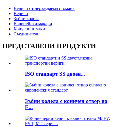
Вериги от неръждаема стомана
Вериги
Зъбни колела
Европейски макари
Конусни втулки
Съединители
ПРЕДСТАВЕНИ ПРОДУКТИ
ISO стандарт SS двоен...
Зъбни колела с коничен отвор на
E...