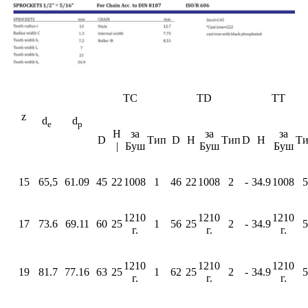
ТС
TD
TT
z
d
d
e
p
Н
за
за
за
D
Тип
D
H
Тип
D
Н
Т
|
Буш
Буш
Буш
15
65,5
61.09
45
22
1008
1
46
22
1008
2
-
34.9
1008
5
1210
1210
1210
17
73.6
69.11
60
25
1
56
25
2
-
34.9
5
г.
г.
г.
1210
1210
1210
19
81.7
77.16
63
25
1
62
25
2
-
34.9
5
г.
г.
г.