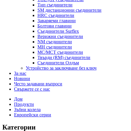
Тип съединители
SM дистанционни съединители
HRC съединители
Заваряеми главини
Болтови главини
Съединители Surflex
Верижни съединители
NM съединители
MH съединители
MC/MCT съединители
Твърди (RM) съединители
Съединители Олдъм
Устройство за заключване без ключ
За нас
Новини
Често задавани въпроси
Свържете се с нас
Дом
Продукти
Зъбни колела
Европейски серии
Категории