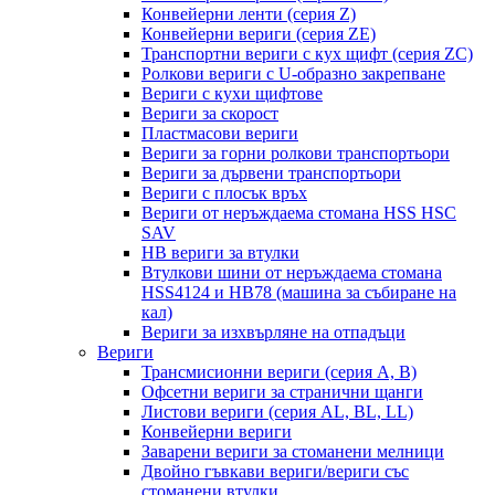
Конвейерни ленти (серия Z)
Конвейерни вериги (серия ZE)
Транспортни вериги с кух щифт (серия ZC)
Ролкови вериги с U-образно закрепване
Вериги с кухи щифтове
Вериги за скорост
Пластмасови вериги
Вериги за горни ролкови транспортьори
Вериги за дървени транспортьори
Вериги с плосък връх
Вериги от неръждаема стомана HSS HSC
SAV
HB вериги за втулки
Втулкови шини от неръждаема стомана
HSS4124 и HB78 (машина за събиране на
кал)
Вериги за изхвърляне на отпадъци
Вериги
Трансмисионни вериги (серия A, B)
Офсетни вериги за странични щанги
Листови вериги (серия AL, BL, LL)
Конвейерни вериги
Заварени вериги за стоманени мелници
Двойно гъвкави вериги/вериги със
стоманени втулки