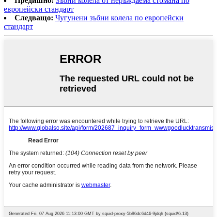
Предишно:
Зъбни колела от неръждаема стомана по
европейски стандарт
Следващо:
Чугунени зъбни колела по европейски
стандарт