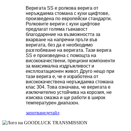
Веригата SS е ролкова верига от
неръждаема стомана с кухи щифтове,
произведена по европейски стандарти.
Ролковите вериги с кухи щифтове
предлагат голяма гъвкавост
благодарение на възможността за
вкарване на напречни пръти във
веригата, без да е необходимо
разглобяване на веригата. Тази верига
SS е произведена с помощта на
висококачествени, прецизни компоненти
за максимална издръжливост и
експлоатационен живот. Друго нещо при
тази верига е, че е изработена от
висококачествена неръждаема стомана
клас 304. Това означава, че веригата е
изключително устойчива на корозия, не
изисква смазка и ще работи в широк
температурен диапазон.
запитване
детайл