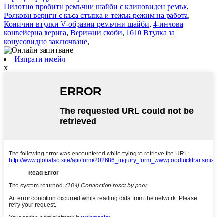
Пилотно пробити ремъчни шайби с клиновиден ремък
,
Ролкови вериги с къса стъпка и тежък режим на работа
,
Конични втулки V-образни ремъчни шайби
,
4-инчова
конвейерна верига
,
Верижни скоби
,
1610 Втулка за
конусовидно заключване
,
Изпрати имейл
x