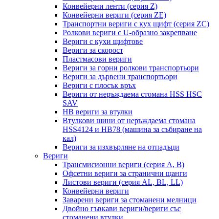
Конвейерни ленти (серия Z)
Конвейерни вериги (серия ZE)
Транспортни вериги с кух щифт (серия ZC)
Ролкови вериги с U-образно закрепване
Вериги с кухи щифтове
Вериги за скорост
Пластмасови вериги
Вериги за горни ролкови транспортьори
Вериги за дървени транспортьори
Вериги с плосък връх
Вериги от неръждаема стомана HSS HSC
SAV
HB вериги за втулки
Втулкови шини от неръждаема стомана
HSS4124 и HB78 (машина за събиране на
кал)
Вериги за изхвърляне на отпадъци
Вериги
Трансмисионни вериги (серия A, B)
Офсетни вериги за странични щанги
Листови вериги (серия AL, BL, LL)
Конвейерни вериги
Заварени вериги за стоманени мелници
Двойно гъвкави вериги/вериги със
стоманени втулки