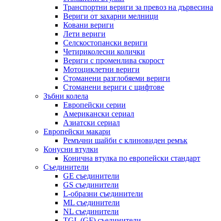
Транспортни вериги за превоз на дървесина
Вериги от захарни мелници
Ковани вериги
Лети вериги
Селскостопански вериги
Четириколесни колички
Вериги с променлива скорост
Мотоциклетни вериги
Стоманени разглобяеми вериги
Стоманени вериги с щифтове
Зъбни колела
Европейски серии
Американски сериал
Азиатски сериал
Европейски макари
Ремъчни шайби с клиновиден ремък
Конусни втулки
Конична втулка по европейски стандарт
Съединители
GE съединители
GS съединители
L-образни съединители
ML съединители
NL съединители
TGL (GF) съединители