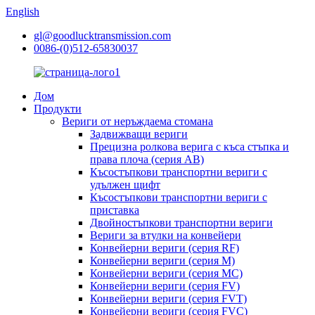
English
gl@goodlucktransmission.com
0086-(0)512-65830037
Дом
Продукти
Вериги от неръждаема стомана
Задвижващи вериги
Прецизна ролкова верига с къса стъпка и
права плоча (серия AB)
Късостъпкови транспортни вериги с
удължен щифт
Късостъпкови транспортни вериги с
приставка
Двойностъпкови транспортни вериги
Вериги за втулки на конвейери
Конвейерни вериги (серия RF)
Конвейерни вериги (серия M)
Конвейерни вериги (серия MC)
Конвейерни вериги (серия FV)
Конвейерни вериги (серия FVT)
Конвейерни вериги (серия FVC)