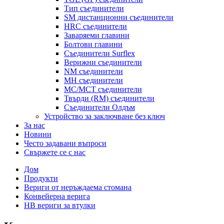
Тип съединители
SM дистанционни съединители
HRC съединители
Заваряеми главини
Болтови главини
Съединители Surflex
Верижни съединители
NM съединители
MH съединители
MC/MCT съединители
Твърди (RM) съединители
Съединители Олдъм
Устройство за заключване без ключ
За нас
Новини
Често задавани въпроси
Свържете се с нас
Дом
Продукти
Вериги от неръждаема стомана
Конвейерна верига
HB вериги за втулки