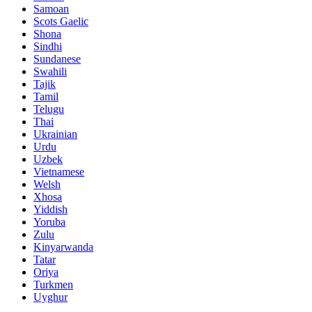
Samoan
Scots Gaelic
Shona
Sindhi
Sundanese
Swahili
Tajik
Tamil
Telugu
Thai
Ukrainian
Urdu
Uzbek
Vietnamese
Welsh
Xhosa
Yiddish
Yoruba
Zulu
Kinyarwanda
Tatar
Oriya
Turkmen
Uyghur