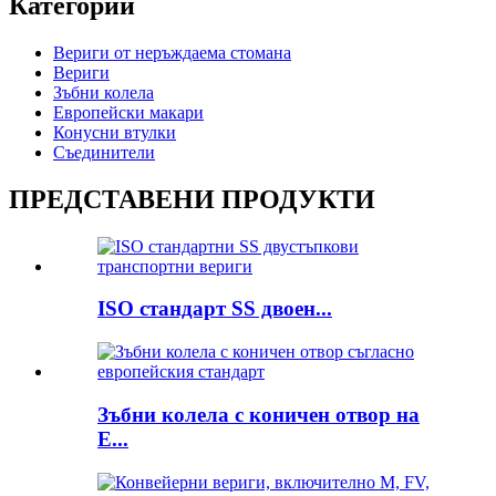
Категории
Вериги от неръждаема стомана
Вериги
Зъбни колела
Европейски макари
Конусни втулки
Съединители
ПРЕДСТАВЕНИ ПРОДУКТИ
ISO стандарт SS двоен...
Зъбни колела с коничен отвор на
E...