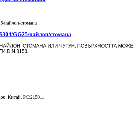
S304/GG25/найлон/стомана
G25, НАЙЛОН, СТОМАНА ИЛИ ЧУГУН. ПОВЪРХНОСТТА МО
И DIN.8153.
zhou, Китай, PC:215011