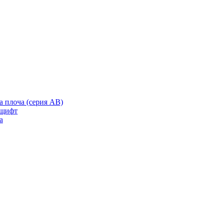
а плоча (серия AB)
 щифт
а