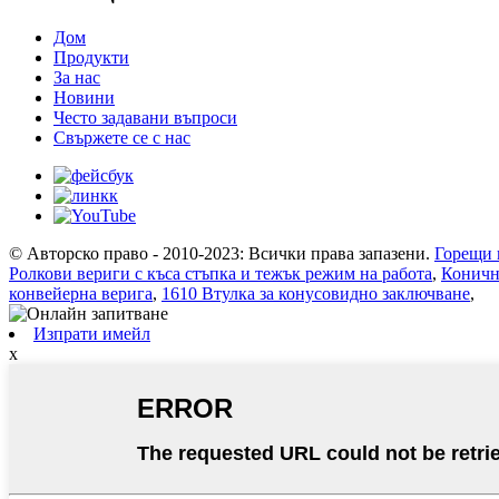
Дом
Продукти
За нас
Новини
Често задавани въпроси
Свържете се с нас
© Авторско право - 2010-2023: Всички права запазени.
Горещи 
Ролкови вериги с къса стъпка и тежък режим на работа
,
Коничн
конвейерна верига
,
1610 Втулка за конусовидно заключване
,
Изпрати имейл
x