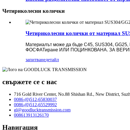
Четириколесни колички
Четириколесни колички от материал SU
Материалът може да бъде C45, SUS304, G
ФОСФАТиране ИЛИ ПОЦИНКОВАНА. ЗА ВЕРИГ
запитване
детайл
свържете се с нас
716 Gold River Center, No.88 Shishan Rd., New District, Su
0086-(0)512-65830037
0086-(0)512-65529992
gl@goodlucktransmission.com
008613913126170
Навигация