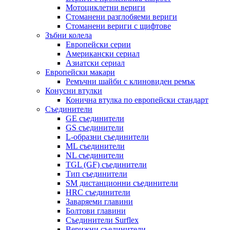
Мотоциклетни вериги
Стоманени разглобяеми вериги
Стоманени вериги с щифтове
Зъбни колела
Европейски серии
Американски сериал
Азиатски сериал
Европейски макари
Ремъчни шайби с клиновиден ремък
Конусни втулки
Конична втулка по европейски стандарт
Съединители
GE съединители
GS съединители
L-образни съединители
ML съединители
NL съединители
TGL (GF) съединители
Тип съединители
SM дистанционни съединители
HRC съединители
Заваряеми главини
Болтови главини
Съединители Surflex
Верижни съединители