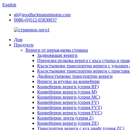
English
gl@goodlucktransmission.com
0086-(0)512-65830037
Дом
Продукти
Вериги от неръждаема стомана
Задвижващи вериги
Прецизна ролкова верига с къса стъпка и прав
Късостъпкови транспортни вериги с удължен
Късостъпкови транспортни вериги с приставк
Двойностъпкови транспортни вериги
Вериги за втулки на конвейери
Конвейерни вериги (серия RF)
Конвейерни вериги (серия M)
Конвейерни вериги (серия MC)
Конвейерни вериги (серия FV)
Конвейерни вериги (серия FVT)
Конвейерни вериги (серия FVC)
Конвейерни ленти (серия Z)
Конвейерни вериги (серия ZE)
Транспортни вериги с кух щифт (серия ZC)