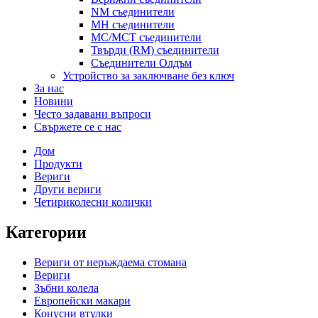
NM съединители
MH съединители
MC/MCT съединители
Твърди (RM) съединители
Съединители Олдъм
Устройство за заключване без ключ
За нас
Новини
Често задавани въпроси
Свържете се с нас
Дом
Продукти
Вериги
Други вериги
Четириколесни колички
Категории
Вериги от неръждаема стомана
Вериги
Зъбни колела
Европейски макари
Конусни втулки