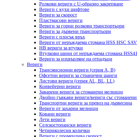
Ролкови вериги с U-образно закрепване
Вериги с кухи щифтове
Вериги за скорост
Пластмасови вериги
Вериги за горни ролкови транспортьори
Вериги за дървени транспортьори
Вериги с плосък връх
Вериги от неръждаема стомана HSS HSC SAV
HB вериги за втулки
Втулкови шини от неръждаема стомана HSS412
Вериги за изхвърляне на отпадъци
Вериги
Трансмисионни вериги (серия A, B)
Офсетни вериги за странични щанги
Листови вериги (серия AL, BL, LL)
Конвейерни вериги
Заварени вериги за стоманени мелници
Двойно гъвкави вериги/вериги със стоманени
Транспортни вериги за превоз на дървесина
Вериги от захарни мелници
Ковани вериги
Лети вериги
Селскостопански вериги
Четириколесни колички
Вериги с променлива скорост