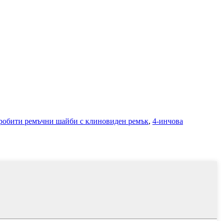
робити ремъчни шайби с клиновиден ремък
,
4-инчова