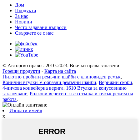
Дом
Продукти
За нас
Новини
Често задавани въпроси
Свържете се с нас
© Авторско право - 2010-2023: Всички права запазени.
Горещи продукти
-
Карта на сайта
Пилотно пробити ремъчни шайби с клиновиден ремък
,
Конични втулки V-образни ремъчни шайби
,
Верижни скоби
,
4-инчова конвейерна верига
,
1610 Втулка за конусовидно
заключване
,
Ролкови вериги с къса стъпка и тежък режим на
работа
,
Изпрати имейл
x