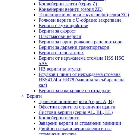
Конвейерни ленти (серия Z)
Конвейерни вериги (серия ZE)
Транспортни вериги с кух щифт (серия ZC)
Ролкови вериги с U-образно закрепване
Вериги с кухи щифтове
Вериги за скорост
Пластмасови вериги
Вериги за горни ролкови транспортьори
Вериги за дървени транспортьори
Вериги с плосък връх
Вериги от неръждаема стомана HSS HSC
SAV
HB вериги за втулки
Втулкови шини от неръждаема стомана
HSS4124 и HB78 (машина за събиране на
кал)
Вериги за изхвърляне на отпадъци
Вериги
Трансмисионни вериги (серия A, B)
Офсетни вериги за странични щанги
Листови вериги (серия AL, BL, LL)
Конвейерни вериги
Заварени вериги за стоманени мелници
Двойно гъвкави вериги/вериги със
стоманени втулки