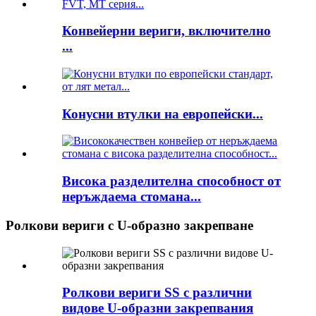
Конвейерни вериги, включително
...
Конусни втулки на европейски...
Висока разделителна способност от
неръждаема стомана...
Ролкови вериги с U-образно закрепване
Ролкови вериги SS с различни
видове U-образни закрепвания