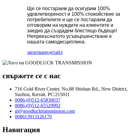
Ще се постараем да осигурим 100%
удовлетвореност и 100% спокойствие за
потребителите и ще се постараем да
отговорим на нуждите на клиентите и
заедно да създадем блестящо бъдеще!
Непрекъснатото усъвършенстване е
нашата самодисциплина.
запитване
детайл
свържете се с нас
716 Gold River Center, No.88 Shishan Rd., New District,
Suzhou, Китай, PC:215011
0086-(0)512-65830037
0086-(0)512-65529992
gl@goodlucktransmission.com
008613913126170
Навигация