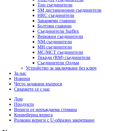
Тип съединители
SM дистанционни съединители
HRC съединители
Заваряеми главини
Болтови главини
Съединители Surflex
Верижни съединители
NM съединители
MH съединители
MC/MCT съединители
Твърди (RM) съединители
Съединители Олдъм
Устройство за заключване без ключ
За нас
Новини
Често задавани въпроси
Свържете се с нас
Дом
Продукти
Вериги от неръждаема стомана
Конвейерна верига
Ролкови вериги с U-образно закрепване