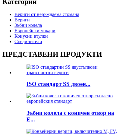
Категории
Вериги от неръждаема стомана
Вериги
Зъбни колела
Европейски макари
Конусни втулки
Съединители
ПРЕДСТАВЕНИ ПРОДУКТИ
ISO стандарт SS двоен...
Зъбни колела с коничен отвор на
E...