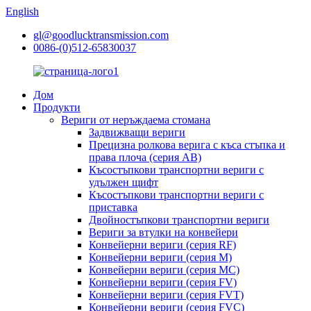
English
gl@goodlucktransmission.com
0086-(0)512-65830037
Дом
Продукти
Вериги от неръждаема стомана
Задвижващи вериги
Прецизна ролкова верига с къса стъпка и
права плоча (серия AB)
Късостъпкови транспортни вериги с
удължен щифт
Късостъпкови транспортни вериги с
приставка
Двойностъпкови транспортни вериги
Вериги за втулки на конвейери
Конвейерни вериги (серия RF)
Конвейерни вериги (серия M)
Конвейерни вериги (серия MC)
Конвейерни вериги (серия FV)
Конвейерни вериги (серия FVT)
Конвейерни вериги (серия FVC)