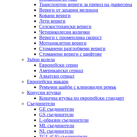
Транспортни вериги за превоз на дървесина
Вериги от захарни мелници
Ковани вериги
Лети вериги
Селскостопански вериги
Четириколесни колички
Вериги с променлива скорост
Мотоциклетни вериги
Стоманени разглобяеми вериги
Стоманени вериги с щифтове
Зъбни колела
Европейски серии
Американски сериал
Азиатски сериал
Европейски макари
Ремъчни шайби с клиновиден ремък
Конусни втулки
Конична втулка по европейски стандарт
Съединители
GE съединители
GS съединители
L-образни съединители
ML съединители
NL съединители
TGL (GF) съединители